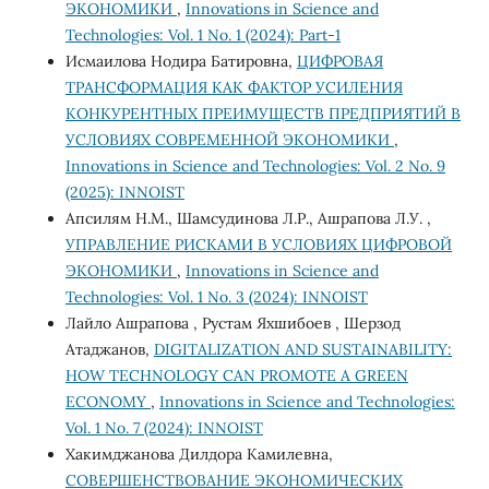
ЭКОНОМИКИ
,
Innovations in Science and
Technologies: Vol. 1 No. 1 (2024): Part-1
Исмаилова Нодира Батировна,
ЦИФРОВАЯ
ТРАНСФОРМАЦИЯ КАК ФАКТОР УСИЛЕНИЯ
КОНКУРЕНТНЫХ ПРЕИМУЩЕСТВ ПРЕДПРИЯТИЙ В
УСЛОВИЯХ СОВРЕМЕННОЙ ЭКОНОМИКИ
,
Innovations in Science and Technologies: Vol. 2 No. 9
(2025): INNOIST
Апсилям Н.М., Шамсудинова Л.Р., Ашрапова Л.У. ,
УПРАВЛЕНИЕ РИСКАМИ В УСЛОВИЯХ ЦИФРОВОЙ
ЭКОНОМИКИ
,
Innovations in Science and
Technologies: Vol. 1 No. 3 (2024): INNOIST
Лайло Ашрапова , Рустам Яхшибоев , Шерзод
Атаджанов,
DIGITALIZATION AND SUSTAINABILITY:
HOW TECHNOLOGY CAN PROMOTE A GREEN
ECONOMY
,
Innovations in Science and Technologies:
Vol. 1 No. 7 (2024): INNOIST
Хакимджанова Дилдора Камилевна,
СОВЕРШЕНСТВОВАНИЕ ЭКОНОМИЧЕСКИХ