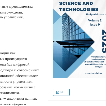
нтные преимущества,
изнес-модели,
ть управления,
мации как
ных преимуществ
вающейся цифровой
подходов и современных
хнологий обеспечивает
вности управления,
рование новых бизнес-
PDF
онализацию.
ы — аналитика данных,
автоматизация и