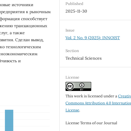
Published
новые источники
2025-11-30
 предприятия к рыночным
сформация способствует
ижению транзакционных
Issue
луг, а также
Vol. 2 No. 9 (2025): INNOIST
вития. Сделан вывод,
ько технологическим
Section
онноэкономическим
Technical Sciences
йчивость и
License
This work is licensed under a
Creati
Commons Attribution 4.0 Internatio
License
.
License Terms of our Journal