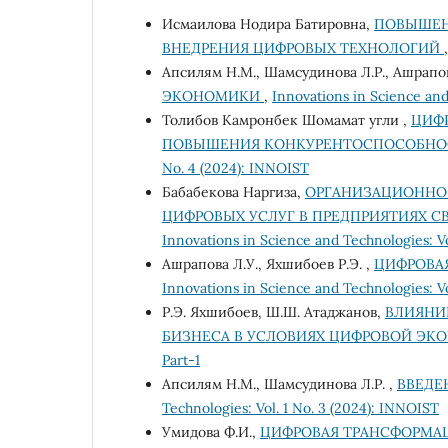
Исмаилова Нодира Батировна,
ПОВЫШЕН
ВНЕДРЕНИЯ ЦИФРОВЫХ ТЕХНОЛОГИЙ
Апсилям Н.М., Шамсудинова Л.Р., Ашрапов
ЭКОНОМИКИ
,
Innovations in Science and
Толибов Камронбек Шомамат угли ,
ЦИФ
ПОВЫШЕНИЯ КОНКУРЕНТОСПОСОБНО
No. 4 (2024): INNOIST
Бабабекова Наргиза,
ОРГАНИЗАЦИОННО
ЦИФРОВЫХ УСЛУГ В ПРЕДПРИЯТИЯХ 
Innovations in Science and Technologies: V
Ашрапова Л.У., Яхшибоев Р.Э. ,
ЦИФРОВА
Innovations in Science and Technologies: Vo
Р.Э. Яхшибоев, Ш.Ш. Атаджанов,
ВЛИЯНИ
БИЗНЕСА В УСЛОВИЯХ ЦИФРОВОЙ Э
Part-1
Апсилям Н.М., Шамсудинова Л.Р. ,
ВВЕДЕ
Technologies: Vol. 1 No. 3 (2024): INNOIST
Умидова Ф.И.,
ЦИФРОВАЯ ТРАНСФОРМА