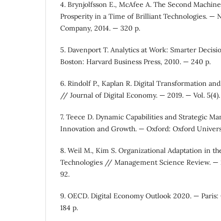
4. Brynjolfsson E., McAfee A. The Second Machine
Prosperity in a Time of Brilliant Technologies. 
Company, 2014. — 320 p.
5. Davenport T. Analytics at Work: Smarter Decisio
Boston: Harvard Business Press, 2010. — 240 p.
6. Rindolf P., Kaplan R. Digital Transformation a
// Journal of Digital Economy. — 2019. — Vol. 5(4).
7. Teece D. Dynamic Capabilities and Strategic M
Innovation and Growth. — Oxford: Oxford Universi
8. Weil M., Kim S. Organizational Adaptation in the
Technologies // Management Science Review. — 20
92.
9. OECD. Digital Economy Outlook 2020. — Paris:
184 p.