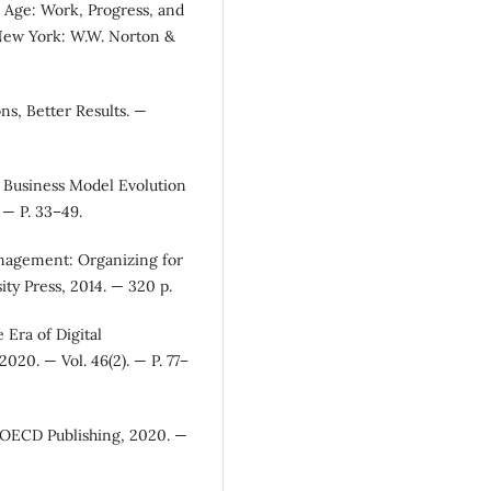
 Age: Work, Progress, and
— New York: W.W. Norton &
ns, Better Results. —
nd Business Model Evolution
 — P. 33–49.
anagement: Organizing for
ty Press, 2014. — 320 p.
 Era of Digital
20. — Vol. 46(2). — P. 77–
 OECD Publishing, 2020. —