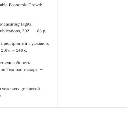
inable Economic Growth. —
 Measuring Digital
blications, 2021. — 86 p.
е предприятий в условиях
2019. — 248 с.
ентоспособность
он Технологиялар». —
 в условиях цифровой
.