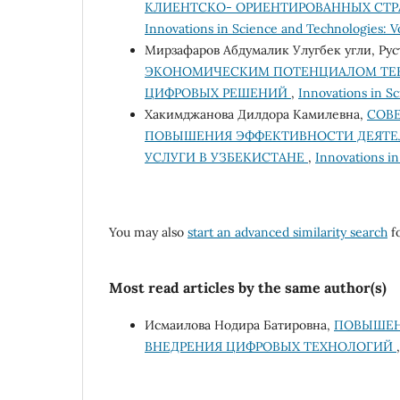
КЛИЕНТСКО- ОРИЕНТИРОВАННЫХ СТ
Innovations in Science and Technologies: V
Мирзафаров Абдумалик Улугбек угли, Ру
ЭКОНОМИЧЕСКИМ ПОТЕНЦИАЛОМ ТЕК
ЦИФРОВЫХ РЕШЕНИЙ
,
Innovations in Sc
Хакимджанова Дилдора Камилевна,
СОВ
ПОВЫШЕНИЯ ЭФФЕКТИВНОСТИ ДЕЯТЕ
УСЛУГИ В УЗБЕКИСТАНЕ
,
Innovations in
You may also
start an advanced similarity search
fo
Most read articles by the same author(s)
Исмаилова Нодира Батировна,
ПОВЫШЕН
ВНЕДРЕНИЯ ЦИФРОВЫХ ТЕХНОЛОГИЙ