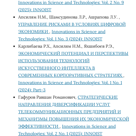
Innovations in Science and Technologies: Vol. 2 No. 9
(2025): INNOIST
Апсилям Н.М., Шамсудинова Л.Р., Ашрапова Л.У. ,
УПРАВЛЕНИЕ РИСКАМИ В УСЛОВИЯХ ЦИФРОВОЙ
ЭКОНОМИКИ
,
Innovations in Science and
Technologies: Vol. 1 No. 3 (2024): INNOIST
Карлибаева Р.Х., Апсилям Н.М., Яхшибоев Р.Э.,
ЭКОНОМИЧЕСКИЙ ПОТЕНЦИАЛ И ПЕРСПЕКТИВЫ
ИСПОЛЬЗОВАНИЯ ТЕХНОЛОГИЙ
ИСКУССТВЕННОГО ИНТЕЛЛЕКТА В
СОВРЕМЕННЫХ КОРПОРАТИВНЫХ СТРАТЕГИЯХ
,
Innovations in Science and Technologies: Vol. 1 No. 1
(2024): Part-3
Гафуров Равшан Романович,
СТРАТЕГИЧЕСКИЕ
НАПРАВЛЕНИЯ ДИВЕРСИФИКАЦИИ УСЛУГ
ТЕЛЕКОММУНИКАЦИОННЫХ ПРЕДПРИЯТИЙ И
МЕХАНИЗМЫ ПОВЫШЕНИЯ ИХ ЭКОНОМИЧЕСКОЙ
ЭФФЕКТИВНОСТИ
,
Innovations in Science and
Technologies: Vol. 2 No. 1 (2025): INNOIST