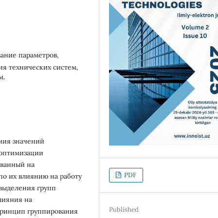
ание параметров,
ия технических систем,
м.
ания значений
 оптимизации
ованный на
PDF
по их влиянию на работу
 выделения групп
лияния на
Published
Принцип группирования