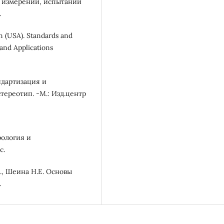
ва измерений, испытаний
.
 (USA). Standards and
and Applications
андартизация и
тереотип. -М.: Изд.центр
рология и
с.
А., Шеина Н.Е. Основы
.