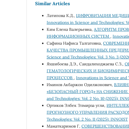
Similar Articles
Латипова К.Д.,
ЦИФРОВИЗАЦИЯ МЕДИЦИ
Innovations in Science and Technologies: Vol
Ким Елена Валерьевна,
АЛГОРИТМ ПРО
ИНФОРМАЦИОННЫХ СИСТЕМ
,
Innovati
Сафина Нафиса Талгатовна,
СОВРЕМЕНН
КАЧЕСТВА ПРОМЫШЛЕННЫХ ПРЕДПРИ
Science and Technologies: Vol. 3 No. 3 (20
Яхшибоева Д.Э., Саидалиходжаева С.З.,
О
ГЕМАТОЛОГИЧЕСКИХ И БИОХИМИЧЕС
ПРОЦЕССОВ
,
Innovations in Science and 
Иминов Акбаржон Одилжонович,
ВЛИЯН
«БЕЗОПАСНЫЙ ГОРОД» НА СНИЖЕНИЕ
and Technologies: Vol. 2 No. 10 (2025): IN
Ортиков Элбек Элмирза угли,
ИНТЕЛЛЕК
ПРОГНОЗНОГО УПРАВЛЕНИЯ РАСХОДО
Technologies: Vol. 2 No. 11 (2025): INNOIST
Маматкаримов Г,
СОВЕРШЕНСТВОВАНИЕ