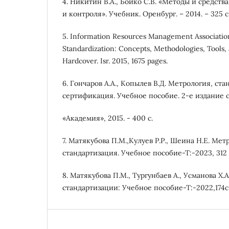
4. Никитин В.А., Бойко С.В. «Методы и средст
и контроля». Учебник. Оренбург. – 2014. – 325 с
5. Information Resources Management Association
Standardization: Concepts, Methodologies, Tools, 
Hardcover. Isr. 2015, 1675 pages.
6. Гончаров А.А., Копылев В.Д. Метрология, ст
сертификация. Учебное пособие. 2-е издание с
«Академия», 2015. - 400 с.
7. Матякубова П.М.,Кулуев Р.Р., Шеина Н.Е. Мет
стандартизация. Учебное пособие-Т:-2023, 312 
8. Матякубова П.М., Тургунбаев А., Усманова Х.
стандартизации: Учебное пособие-Т:-2022,174с