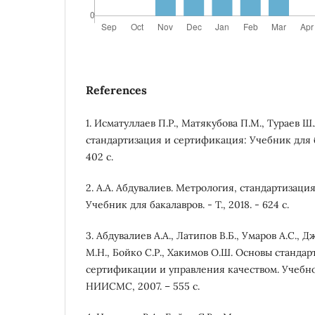
References
1. Исматуллаев П.Р., Матякубова П.М., Тураев Ш
стандартизация и сертификация: Учебник для ба
402 с.
2. А.А. Абдувалиев. Метрология, стандартизаци
Учебник для бакалавров. - Т., 2018. - 624 c.
3. Абдувалиев А.А., Латипов В.Б., Умаров А.С., Д
М.Н., Бойко С.Р., Хакимов О.Ш. Основы станда
сертификации и управления качеством. Учебно
НИИСМС, 2007. – 555 с.