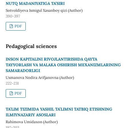
NUTQ MADANIYATIGA TA’SIRI
Sotvoldiyeva Ismigul Xasanboy qizi (Author)
390-397
PDF
Pedagogical sciences
INSON KAPITALINI RIVOJLANTIRISHDA QAYTA
TAYYORLASH VA MALAKA OSHIRISH MEXANIZMLARINING
SAMARADORLIGI
Usmanova Nodira Arifjanovna (Author)
222-231
PDF
TA’LIM TIZIMIDA YASHIL TA’LIMNI TATBIQ ETISHNING
ILMIYNAZARIY ASOSLARI
Rahimova Umidaxon (Author)
197-203