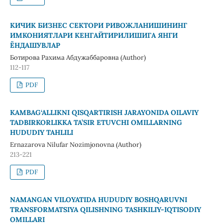
КИЧИК БИЗНЕС СЕКТОРИ РИВОЖЛАНИШИНИНГ
ИМКОНИЯТЛАРИ КЕНГАЙТИРИЛИШИГА ЯНГИ
ЁНДАШУВЛАР
Ботирова Рахима Абдужаббаровна (Author)
112-117
PDF
KAMBAG‘ALLIKNI QISQARTIRISH JARAYONIDA OILAVIY
TADBIRKORLIKKA TA’SIR ETUVCHI OMILLARNING
HUDUDIY TAHLILI
Ernazarova Nilufar Nozimjonovna (Author)
213-221
PDF
NAMANGAN VILOYATIDA HUDUDIY BOSHQARUVNI
TRANSFORMATSIYA QILISHNING TASHKILIY-IQTISODIY
OMILLARI