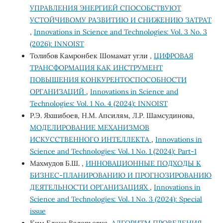
УПРАВЛЕНИЯ ЭНЕРГИЕЙ СПОСОБСТВУЮТ
УСТОЙЧИВОМУ РАЗВИТИЮ И СНИЖЕНИЮ ЗАТРАТ
,
Innovations in Science and Technologies: Vol. 3 No. 3
(2026): INNOIST
Толибов Камронбек Шомамат угли ,
ЦИФРОВАЯ
ТРАНСФОРМАЦИЯ КАК ИНСТРУМЕНТ
ПОВЫШЕНИЯ КОНКУРЕНТОСПОСОБНОСТИ
ОРГАНИЗАЦИЙ
,
Innovations in Science and
Technologies: Vol. 1 No. 4 (2024): INNOIST
Р.Э. Яхшибоев, Н.М. Апсилям, Л.Р. Шамсудинова,
МОДЕЛИРОВАНИЕ МЕХАНИЗМОВ
ИСКУССТВЕННОГО ИНТЕЛЛЕКТА
,
Innovations in
Science and Technologies: Vol. 1 No. 1 (2024): Part-1
Махмудов Б.Ш. ,
ИННОВАЦИОННЫЕ ПОДХОДЫ К
БИЗНЕС-ПЛАНИРОВАНИЮ И ПРОГНОЗИРОВАНИЮ
ДЕЯТЕЛЬНОСТИ ОРГАНИЗАЦИЯХ
,
Innovations in
Science and Technologies: Vol. 1 No. 3 (2024): Special
issue