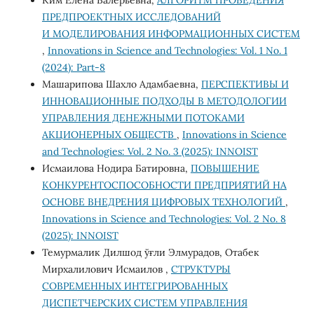
Ким Елена Валерьевна,
АЛГОРИТМ ПРОВЕДЕНИЯ
ПРЕДПРОЕКТНЫХ ИССЛЕДОВАНИЙ
И МОДЕЛИРОВАНИЯ ИНФОРМАЦИОННЫХ СИСТЕМ
,
Innovations in Science and Technologies: Vol. 1 No. 1
(2024): Part-8
Машарипова Шахло Адамбаевна,
ПЕРСПЕКТИВЫ И
ИННОВАЦИОННЫЕ ПОДХОДЫ В МЕТОДОЛОГИИ
УПРАВЛЕНИЯ ДЕНЕЖНЫМИ ПОТОКАМИ
АКЦИОНЕРНЫХ ОБЩЕСТВ
,
Innovations in Science
and Technologies: Vol. 2 No. 3 (2025): INNOIST
Исмаилова Нодира Батировна,
ПОВЫШЕНИЕ
КОНКУРЕНТОСПОСОБНОСТИ ПРЕДПРИЯТИЙ НА
ОСНОВЕ ВНЕДРЕНИЯ ЦИФРОВЫХ ТЕХНОЛОГИЙ
,
Innovations in Science and Technologies: Vol. 2 No. 8
(2025): INNOIST
Темурмалик Дилшод ўғли Элмурадов, Отабек
Мирхалилович Исмаилов ,
СТРУКТУРЫ
СОВРЕМЕННЫХ ИНТЕГРИРОВАННЫХ
ДИСПЕТЧЕРСКИХ СИСТЕМ УПРАВЛЕНИЯ