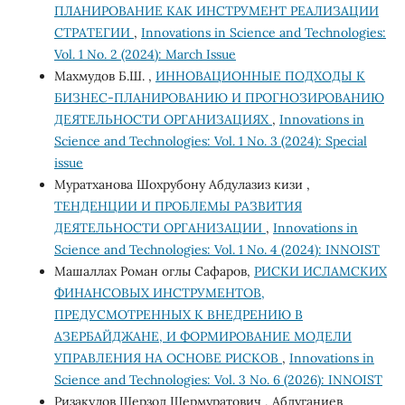
ПЛАНИРОВАНИЕ КАК ИНСТРУМЕНТ РЕАЛИЗАЦИИ
СТРАТЕГИИ
,
Innovations in Science and Technologies:
Vol. 1 No. 2 (2024): March Issue
Махмудов Б.Ш. ,
ИННОВАЦИОННЫЕ ПОДХОДЫ К
БИЗНЕС-ПЛАНИРОВАНИЮ И ПРОГНОЗИРОВАНИЮ
ДЕЯТЕЛЬНОСТИ ОРГАНИЗАЦИЯХ
,
Innovations in
Science and Technologies: Vol. 1 No. 3 (2024): Special
issue
Муратханова Шохрубону Абдулазиз кизи ,
ТЕНДЕНЦИИ И ПРОБЛЕМЫ РАЗВИТИЯ
ДЕЯТЕЛЬНОСТИ ОРГАНИЗАЦИИ
,
Innovations in
Science and Technologies: Vol. 1 No. 4 (2024): INNOIST
Машаллах Роман оглы Сафаров,
РИСКИ ИСЛАМСКИХ
ФИНАНСОВЫХ ИНСТРУМЕНТОВ,
ПРЕДУСМОТРЕННЫХ К ВНЕДРЕНИЮ В
АЗЕРБАЙДЖАНЕ, И ФОРМИРОВАНИЕ МОДЕЛИ
УПРАВЛЕНИЯ НА ОСНОВЕ РИСКОВ
,
Innovations in
Science and Technologies: Vol. 3 No. 6 (2026): INNOIST
Ризакулов Шерзод Шермуратович , Абдуганиев