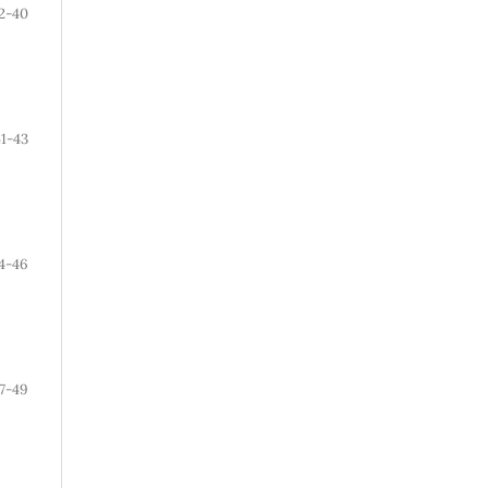
2-40
41-43
4-46
7-49