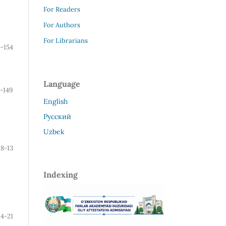
For Readers
For Authors
For Librarians
0-154
Language
5-149
English
Русский
Uzbek
8-13
Indexing
14-21