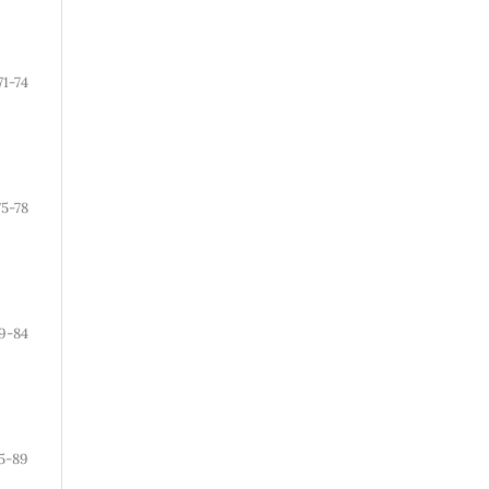
71-74
75-78
9-84
5-89