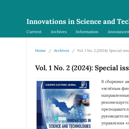
Innovations in Science and Te
Current
Archives
Information
Announce
Home
/
Archives
/
Vol. 1 No. 2 (2024): Special iss
Vol. 1 No. 2 (2024): Special is
В сборнике а
«зелёным фин
направленные
рекомендуетс
преподавател
руководителя
управления «