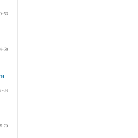
0-53
4-58
МИ
9-64
5-70