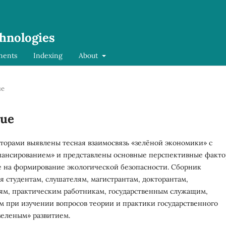
chnologies
ments
Indexing
About
ue
sue
вторами выявлены тесная взаимосвязь «зелёной экономики» с
ансированием» и представлены основные перспективные факто
 на формирование экологической безопасности. Сборник
я студентам, слушателям, магистрантам, докторантам,
ям, практическим работникам, государственным служащим,
м при изучении вопросов теории и практики государственного
зеленым» развитием.