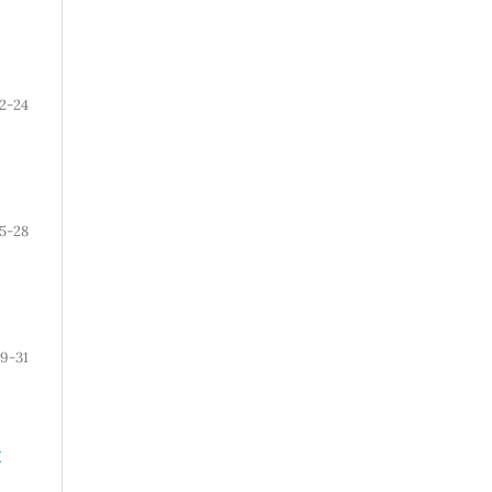
2-24
5-28
9-31
Й