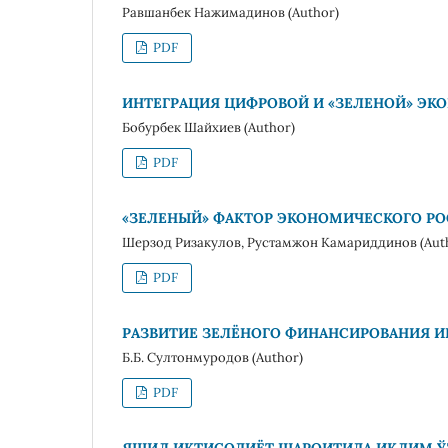
Равшанбек Нажимадинов (Author)
PDF
ИНТЕГРАЦИЯ ЦИФРОВОЙ И «ЗЕЛЕНОЙ» ЭК
Бобурбек Шайхиев (Author)
PDF
«ЗЕЛЕНЫЙ» ФАКТОР ЭКОНОМИЧЕСКОГО РОС
Шерзод Ризакулов, Рустамжон Камариддинов (Aut
PDF
РАЗВИТИЕ ЗЕЛЁНОГО ФИНАНСИРОВАНИЯ 
Б.Б. Султонмуродов (Author)
PDF
ЯШИЛ ИҚТИСОДИЁТ ШАРОИТИДА ИҚЛИМ 