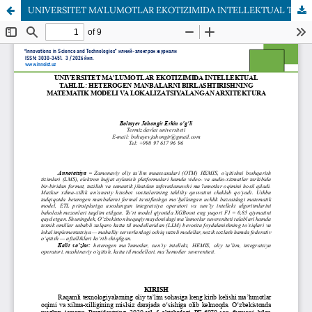
UNIVERSITET MA'LUMOTLAR EKOTIZIMIDA INTELLEKTUAL TAHLIL: HETEROGEN MANBALARNI BIRLASHTIRISHNING MATEMATIK MODELI VA LOKALIZATSIYALANGAN ARXITEKTURA