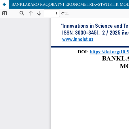
BANKLARARO RAQOBATNI EKONOMETRIK-STATISTIK MODE